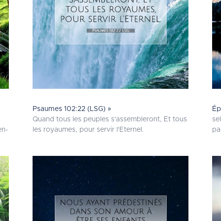
Psaumes 102:22 (LSG) »
Ép
Quand tous les peuples s'assembleront, Et tous
se
en-
les royaumes, pour servir l'Eternel.
pa