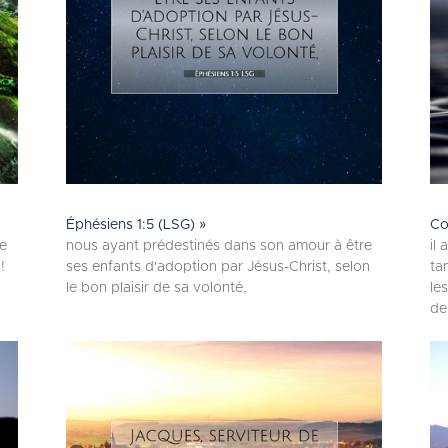
Éphésiens 1:5 (LSG) »
Co
te
nous ayant prédestinés dans son amour à être
il
!
ses enfants d'adoption par Jésus-Christ, selon
ta
le bon plaisir de sa volonté,
les
de