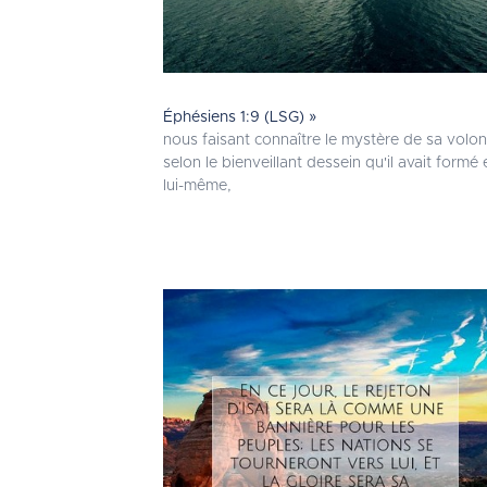
Éphésiens 1:9 (LSG) »
nous faisant connaître le mystère de sa volon
selon le bienveillant dessein qu'il avait formé 
lui-même,