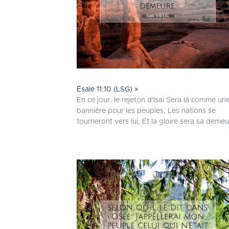
Ésaïe 11:10 (LSG) »
En ce jour, le rejeton d'Isaï Sera là comme un
bannière pour les peuples; Les nations se
tourneront vers lui, Et la gloire sera sa demeu