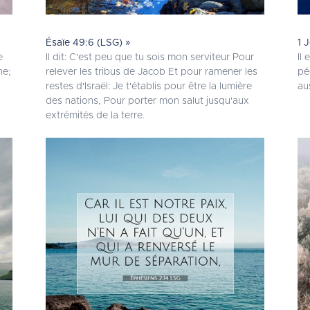
Ésaïe 49:6 (LSG) »
1 
e
Il dit: C'est peu que tu sois mon serviteur Pour
Il
ne;
relever les tribus de Jacob Et pour ramener les
pé
restes d'Israël: Je t'établis pour être la lumière
au
des nations, Pour porter mon salut jusqu'aux
extrémités de la terre.