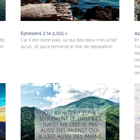
Éphésiens 2:14 (LSG) »
Ap
té,
Car il est notre paix, lui qui des deux n'en a fait
Et
en
qu'un, et qui a renversé le mur de séparation,
Tu
le
ra
to
de