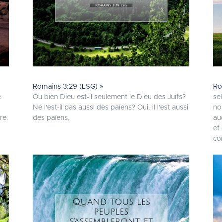
Romains 3:29 (LSG) »
Ro
e
Ou bien Dieu est-il seulement le Dieu des Juifs?
sel
Ne l'est-il pas aussi des païens? Oui, il l'est aussi
no
re.
des païens,
au
et
co