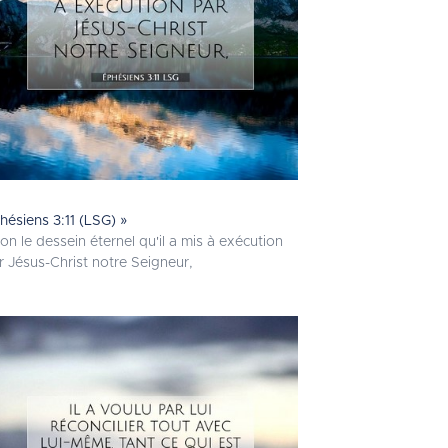
hésiens 3:11 (LSG) »
lon le dessein éternel qu'il a mis à exécution
r Jésus-Christ notre Seigneur,