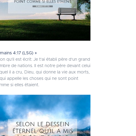
mains 4:17 (LSG) »
on qu'il est écrit: Je t'ai établi père d'un grand
mbre de nations. Il est notre père devant celui
quel il a cru, Dieu, qui donne la vie aux morts,
 qui appelle les choses qui ne sont point
mme si elles étaient.