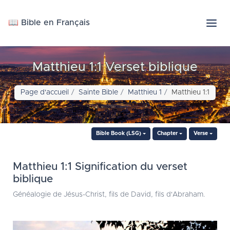
📖 Bible en Français
Matthieu 1:1 Verset biblique
Page d'accueil
Sainte Bible
Matthieu 1
Matthieu 1:1
Bible Book (LSG)
Chapter
Verse
Matthieu 1:1 Signification du verset
biblique
Généalogie de Jésus-Christ, fils de David, fils d'Abraham.