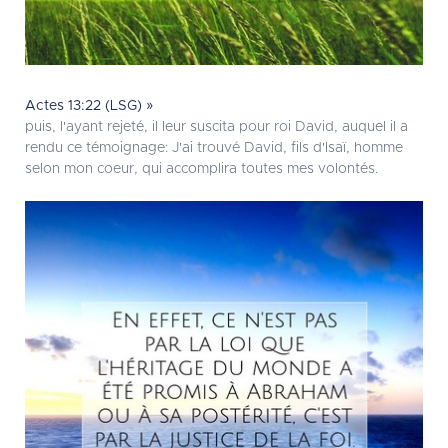
Actes 13:22 (LSG) »
puis, l'ayant rejeté, il leur suscita pour roi David, auquel il a
rendu ce témoignage: J'ai trouvé David, fils d'Isaï, homme
selon mon coeur, qui accomplira toutes mes volontés.