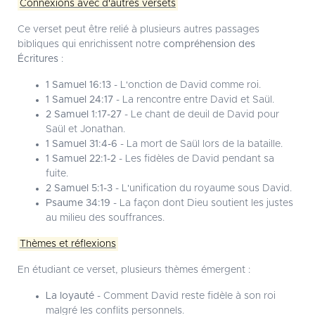
Connexions avec d'autres versets
Ce verset peut être relié à plusieurs autres passages
bibliques qui enrichissent notre
compréhension des
Écritures
:
1 Samuel 16:13
- L'onction de David comme roi.
1 Samuel 24:17
- La rencontre entre David et Saül.
2 Samuel 1:17-27
- Le chant de deuil de David pour
Saül et Jonathan.
1 Samuel 31:4-6
- La mort de Saül lors de la bataille.
1 Samuel 22:1-2
- Les fidèles de David pendant sa
fuite.
2 Samuel 5:1-3
- L'unification du royaume sous David.
Psaume 34:19
- La façon dont Dieu soutient les justes
au milieu des souffrances.
Thèmes et réflexions
En étudiant ce verset, plusieurs thèmes émergent :
La loyauté
- Comment David reste fidèle à son roi
malgré les conflits personnels.