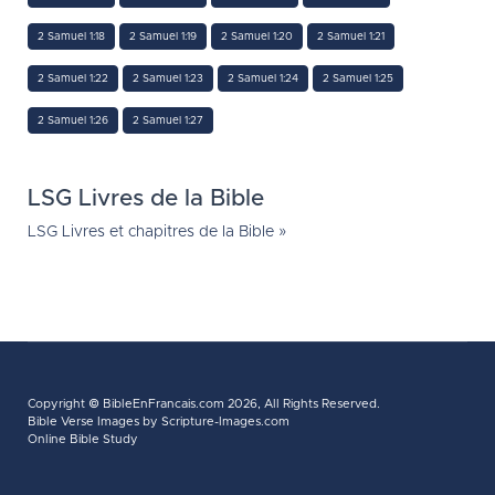
2 Samuel 1:18
2 Samuel 1:19
2 Samuel 1:20
2 Samuel 1:21
2 Samuel 1:22
2 Samuel 1:23
2 Samuel 1:24
2 Samuel 1:25
2 Samuel 1:26
2 Samuel 1:27
LSG Livres de la Bible
LSG Livres et chapitres de la Bible »
Copyright ©
BibleEnFrancais.com
2026, All Rights Reserved.
Bible Verse Images
by Scripture-Images.com
Online Bible Study