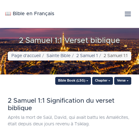
📖 Bible en Français
2 Samuel 1:1 Verset biblique
Page d'accueil
Sainte Bible
2 Samuel 1
2 Samuel 1:1
Bible Book (LSG)
Chapter
Verse
2 Samuel 1:1 Signification du verset
biblique
Après la mort de Saül, David, qui avait battu les Amalécites,
était depuis deux jours revenu à Tsiklag.