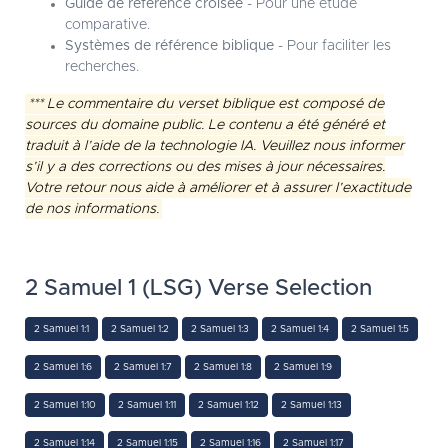
Guide de référence croisée
- Pour une étude
comparative.
Systèmes de référence biblique
- Pour faciliter les
recherches.
*** Le commentaire du verset biblique est composé de
sources du domaine public. Le contenu a été généré et
traduit à l’aide de la technologie IA. Veuillez nous informer
s’il y a des corrections ou des mises à jour nécessaires.
Votre retour nous aide à améliorer et à assurer l’exactitude
de nos informations.
2 Samuel 1 (LSG) Verse Selection
2 Samuel 1:1
2 Samuel 1:2
2 Samuel 1:3
2 Samuel 1:4
2 Samuel 1:5
2 Samuel 1:6
2 Samuel 1:7
2 Samuel 1:8
2 Samuel 1:9
2 Samuel 1:10
2 Samuel 1:11
2 Samuel 1:12
2 Samuel 1:13
2 Samuel 1:14
2 Samuel 1:15
2 Samuel 1:16
2 Samuel 1:17