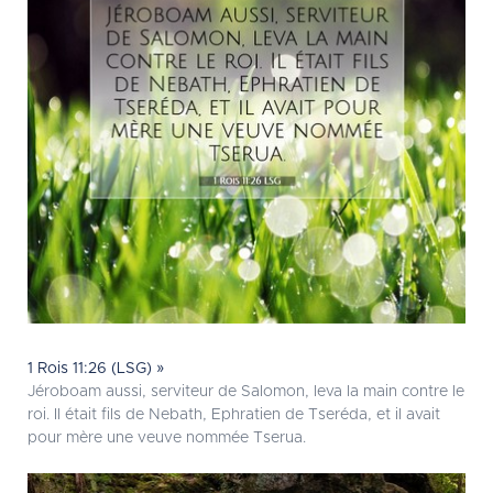
1 Rois 11:26 (LSG) »
Jéroboam aussi, serviteur de Salomon, leva la main contre le
roi. Il était fils de Nebath, Ephratien de Tseréda, et il avait
pour mère une veuve nommée Tserua.