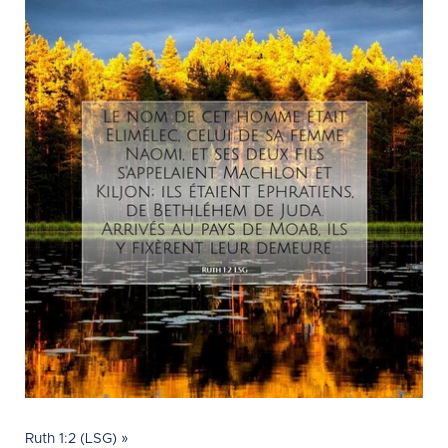
Ruth 1:2 (LSG) »