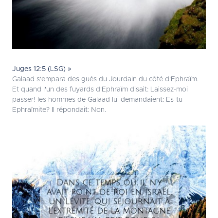
Juges 12:5 (LSG) »
Galaad s'empara des gués du Jourdain du côté d'Ephraïm.
Et quand l'un des fuyards d'Ephraïm disait: Laissez-moi
passer! les hommes de Galaad lui demandaient: Es-tu
Ephraïmite? Il répondait: Non.