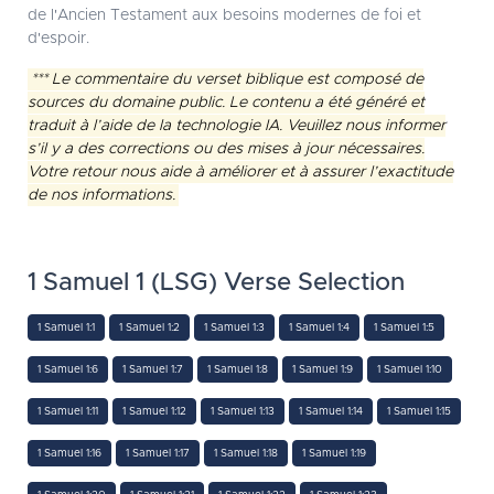
de l'Ancien Testament aux besoins modernes de foi et
d'espoir.
*** Le commentaire du verset biblique est composé de
sources du domaine public. Le contenu a été généré et
traduit à l’aide de la technologie IA. Veuillez nous informer
s’il y a des corrections ou des mises à jour nécessaires.
Votre retour nous aide à améliorer et à assurer l’exactitude
de nos informations.
1 Samuel 1 (LSG) Verse Selection
1 Samuel 1:1
1 Samuel 1:2
1 Samuel 1:3
1 Samuel 1:4
1 Samuel 1:5
1 Samuel 1:6
1 Samuel 1:7
1 Samuel 1:8
1 Samuel 1:9
1 Samuel 1:10
1 Samuel 1:11
1 Samuel 1:12
1 Samuel 1:13
1 Samuel 1:14
1 Samuel 1:15
1 Samuel 1:16
1 Samuel 1:17
1 Samuel 1:18
1 Samuel 1:19