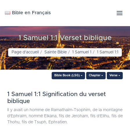
📖 Bible en Français
1 Samuel 1:1 Verset biblique
Page d'accueil
Sainte Bible
1 Samuel 1
1 Samuel 1:1
Bible Book (LSG)
Chapter
Verse
1 Samuel 1:1 Signification du verset
biblique
Il y avait un homme de Ramathaïm-Tsophim, de la montagne
d'Ephraïm, nommé Elkana, fils de Jeroham, fils d'Elihu, fils de
Thohu, fils de Tsuph, Ephratien.