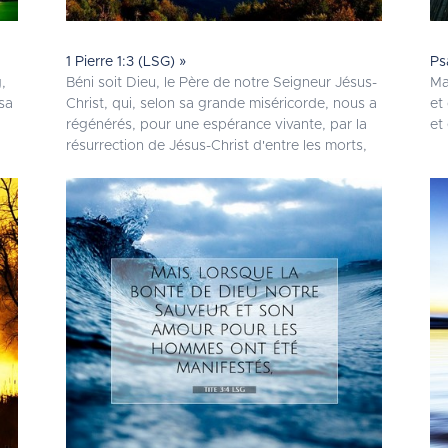
1 Pierre 1:3 (LSG) »
Ps
,
Béni soit Dieu, le Père de notre Seigneur Jésus-
Ma
 sa
Christ, qui, selon sa grande miséricorde, nous a
et
régénérés, pour une espérance vivante, par la
et 
résurrection de Jésus-Christ d'entre les morts,