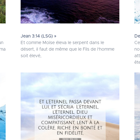
Jean 3:14 (LSG) »
De
un
Et comme Moïse éleva le serpent dans le
Ce
 ma
désert, il faut de même que le Fils de l'homme
no
soit élevé,
at
êt