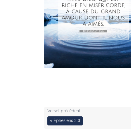
Verset précédent
« Éphésiens 2:3