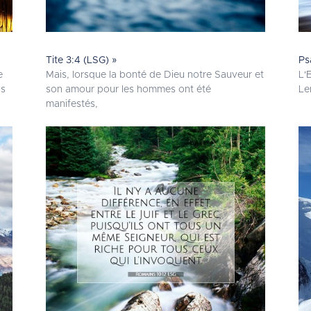
Tite 3:4 (LSG) »
Ps
e
Mais, lorsque la bonté de Dieu notre Sauveur et
L'
us
son amour pour les hommes ont été
Le
manifestés,