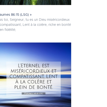
aumes 86:15 (LSG) »
is toi, Seigneur, tu es un Dieu miséricordieux
 compatissant, Lent à la colère, riche en bonté
en fidélité;