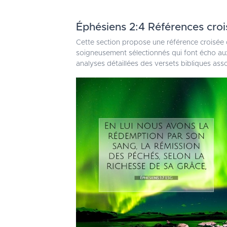
Éphésiens 2:4 Références croi
Cette section propose une référence croisée 
soigneusement sélectionnés qui font écho aux
analyses détaillées des versets bibliques ass