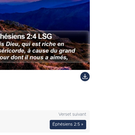
Verset suivant
Éphésiens 2:5 »