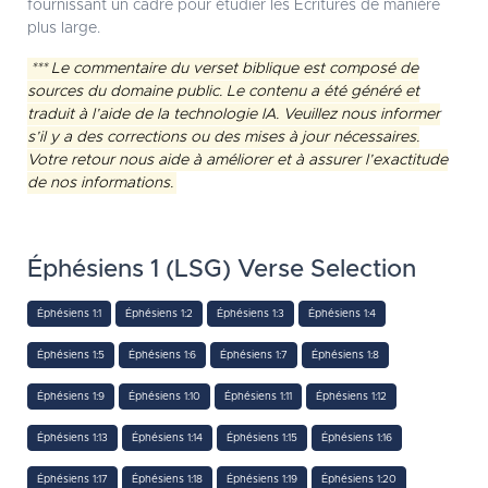
fournissant un cadre pour étudier les Écritures de manière
plus large.
*** Le commentaire du verset biblique est composé de
sources du domaine public. Le contenu a été généré et
traduit à l’aide de la technologie IA. Veuillez nous informer
s’il y a des corrections ou des mises à jour nécessaires.
Votre retour nous aide à améliorer et à assurer l’exactitude
de nos informations.
Éphésiens 1 (LSG) Verse Selection
Éphésiens 1:1
Éphésiens 1:2
Éphésiens 1:3
Éphésiens 1:4
Éphésiens 1:5
Éphésiens 1:6
Éphésiens 1:7
Éphésiens 1:8
Éphésiens 1:9
Éphésiens 1:10
Éphésiens 1:11
Éphésiens 1:12
Éphésiens 1:13
Éphésiens 1:14
Éphésiens 1:15
Éphésiens 1:16
Éphésiens 1:17
Éphésiens 1:18
Éphésiens 1:19
Éphésiens 1:20