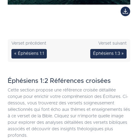
Verset précédent
Verset suivant
« Éphésiens 1:1
Éphésiens 1:3 »
Éphésiens 1:2 Références croisées
Cette section propose une référence croisée détaillée
conçue pour enrichir votre compréhension des Écritures. Ci-
dessous, vous trouverez des versets soigneusement
sélectionnés qui font écho aux thèmes et enseignements liés
à ce verset de la Bible. Cliquez sur n'importe quelle image
pour explorer des analyses détaillées des versets bibliques
associés et découvrir des insights théologiques plus
profonds.