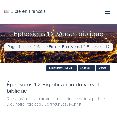
📖 Bible en Français
Éphésiens 1:2 Verset biblique
Page d'accueil
Sainte Bible
Éphésiens 1
Éphésiens 1:2
Bible Book (LSG)
Chapter
Verse
Éphésiens 1:2 Signification du verset
biblique
Que la grâce et la paix vous soient données de la part de
Dieu notre Père et du Seigneur Jésus-Christ!