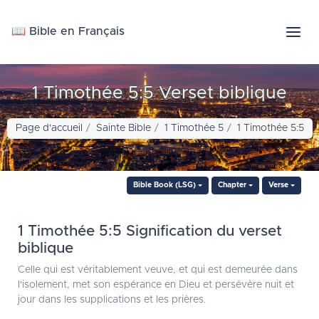
📖 Bible en Français
1 Timothée 5:5 Verset biblique
Page d'accueil
Sainte Bible
1 Timothée 5
1 Timothée 5:5
Bible Book (LSG)
Chapter
Verse
1 Timothée 5:5 Signification du verset
biblique
Celle qui est véritablement veuve, et qui est demeurée dans
l'isolement, met son espérance en Dieu et persévère nuit et
jour dans les supplications et les prières.