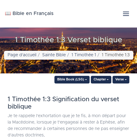
📖 Bible en Français
1 Timothée 1:3 Verset biblique
Page d'accueil
Sainte Bible
1 Timothée 1
1 Timothée 1:3
Bible Book (LSG)
Chapter
Verse
1 Timothée 1:3 Signification du verset
biblique
Je te rappelle l'exhortation que je te fis, à mon départ pour
la Macédoine, lorsque je t'engageai à rester à Ephèse, afin
de recommander à certaines personnes de ne pas enseigner
d'autres doctrines,