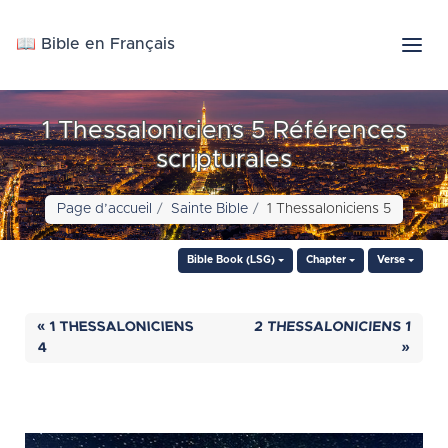
📖 Bible en Français
1 Thessaloniciens 5 Références
scripturales
Page d’accueil
Sainte Bible
1 Thessaloniciens 5
Bible Book (LSG)
Chapter
Verse
« 1 THESSALONICIENS
2 THESSALONICIENS 1
4
»