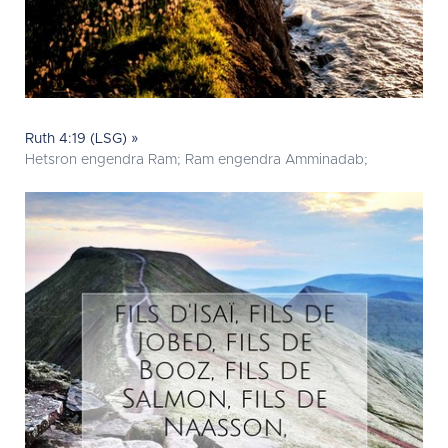
Ruth 4:19 (LSG) »
Hetsron engendra Ram; Ram engendra Amminadab;