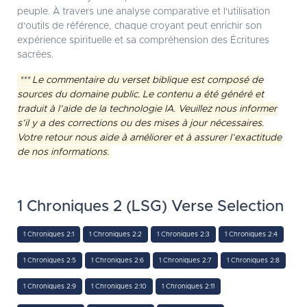
peuple. À travers une analyse comparative et l'utilisation
d'outils de référence, chaque croyant peut enrichir son
expérience spirituelle et sa compréhension des Écritures
sacrées.
*** Le commentaire du verset biblique est composé de
sources du domaine public. Le contenu a été généré et
traduit à l’aide de la technologie IA. Veuillez nous informer
s’il y a des corrections ou des mises à jour nécessaires.
Votre retour nous aide à améliorer et à assurer l’exactitude
de nos informations.
1 Chroniques 2 (LSG) Verse Selection
1 Chroniques 2:1
1 Chroniques 2:2
1 Chroniques 2:3
1 Chroniques 2:4
1 Chroniques 2:5
1 Chroniques 2:6
1 Chroniques 2:7
1 Chroniques 2:8
1 Chroniques 2:9
1 Chroniques 2:10
1 Chroniques 2:11