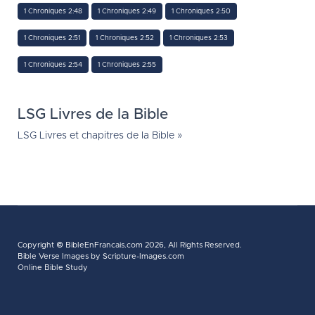
1 Chroniques 2:48
1 Chroniques 2:49
1 Chroniques 2:50
1 Chroniques 2:51
1 Chroniques 2:52
1 Chroniques 2:53
1 Chroniques 2:54
1 Chroniques 2:55
LSG Livres de la Bible
LSG Livres et chapitres de la Bible »
Copyright ©
BibleEnFrancais.com
2026, All Rights Reserved.
Bible Verse Images
by Scripture-Images.com
Online Bible Study