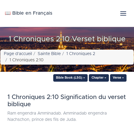
📖 Bible en Français
1 Chroniques 2:10 Verset biblique
Page d'accueil
Sainte Bible
1 Chroniques 2
1 Chroniques 2:10
Bible Book (LSG)
Chapter
Verse
1 Chroniques 2:10 Signification du verset
biblique
Ram engendra Amminadab. Amminadab engendra
Nachschon, prince des fils de Juda.